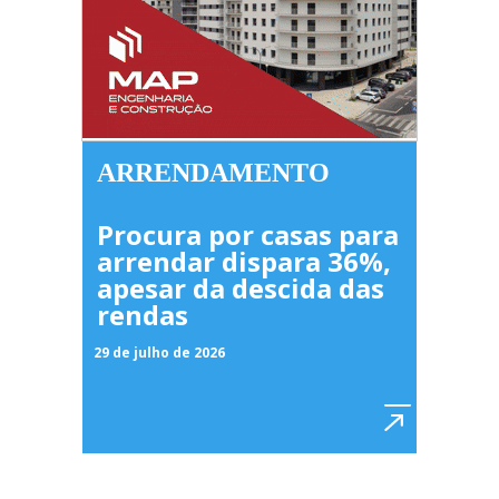
ARRENDAMENTO
Procura por casas para
arrendar dispara 36%,
apesar da descida das
rendas
29 de julho de 2026