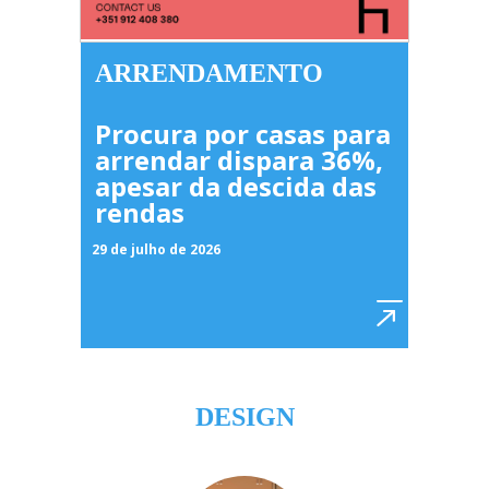
ARRENDAMENTO
Procura por casas para
arrendar dispara 36%,
apesar da descida das
rendas
29 de julho de 2026
DESIGN