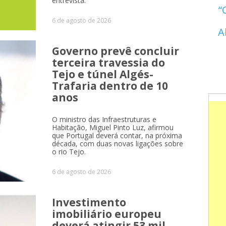
entrevista.
6 de agosto de 2026
A
Governo prevê concluir
terceira travessia do
Tejo e túnel Algés-
Trafaria dentro de 10
anos
O ministro das Infraestruturas e
Habitação, Miguel Pinto Luz, afirmou
que Portugal deverá contar, na próxima
década, com duas novas ligações sobre
o rio Tejo.
6 de agosto de 2026
Investimento
imobiliário europeu
deverá atingir 53 mil