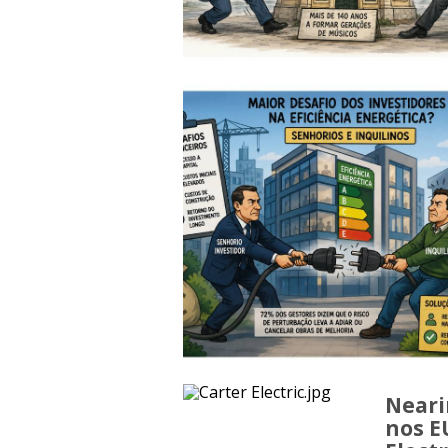
Neari
nos E