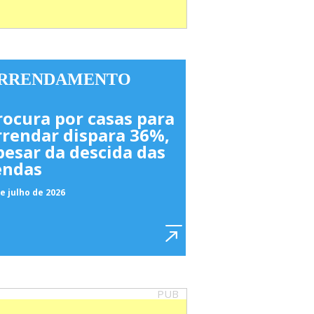
RRENDAMENTO
rocura por casas para
rrendar dispara 36%,
pesar da descida das
endas
e julho de 2026
PUB