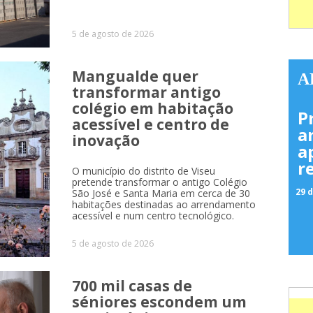
5 de agosto de 2026
Mangualde quer
A
transformar antigo
colégio em habitação
P
acessível e centro de
a
inovação
a
r
O município do distrito de Viseu
pretende transformar o antigo Colégio
29 d
São José e Santa Maria em cerca de 30
habitações destinadas ao arrendamento
acessível e num centro tecnológico.
5 de agosto de 2026
700 mil casas de
séniores escondem um