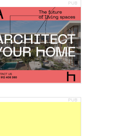
PUB
PUB