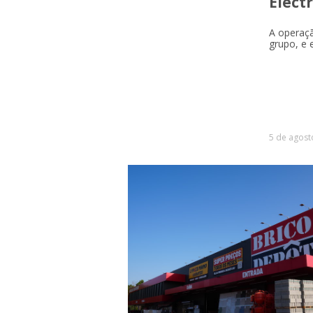
Electr
A operaçã
grupo, e e
5 de agost