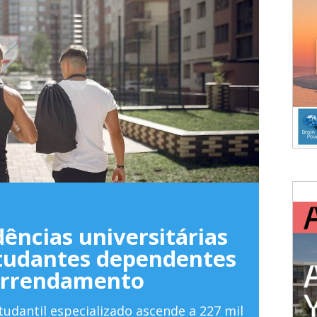
TURI
dências universitárias
Alga
studantes dependentes
reso
arrendamento
O Prime
Carvoei
udantil especializado ascende a 227 mil