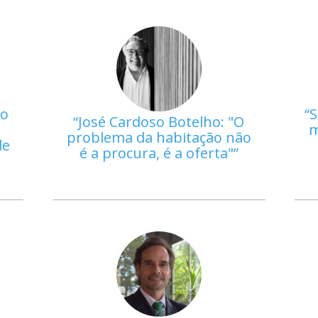
mo
S
José Cardoso Botelho: "O
m
problema da habitação não
de
é a procura, é a oferta"