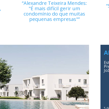
Alexandre Teixeira Mendes:
,
"É mais difícil gerir um
condomínio do que muitas
pequenas empresas"
A
Es
Pr
Jo
5 d