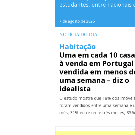
l na Europa, Médio
estudantes, entre nacionais 
do da C&W.
7 de agosto de 2026
NOTÍCIA DO DIA
Habitação
Uma em cada 10 casa
à venda em Portugal
vendida em menos d
uma semana – diz o
idealista
O estudo mostra que 18% dos imóvei
foram vendidos entre uma semana e
mês, 31% entre um e três meses, 35
entre três meses e um ano...