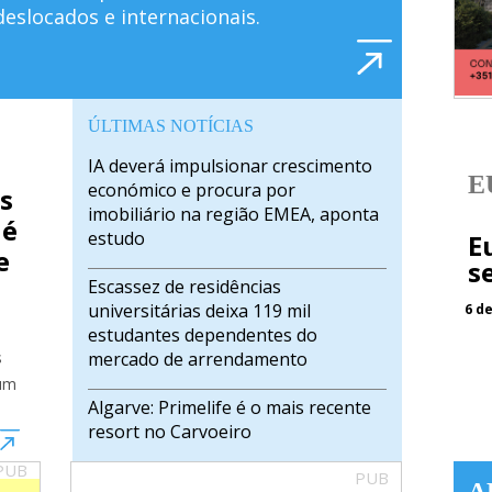
apartam
deslocados e internacionais.
6 de agosto
ÚLTIMAS NOTÍCIAS
IA deverá impulsionar crescimento
E
económico e procura por
s
imobiliário na região EMEA, aponta
 é
Mínimo
06-08
05-08
estudo
E
Histórico
e
s
3 Meses
2.477
2.494
4.002
Escassez de residências
universitárias deixa 119 mil
6 d
6 Meses
2.687
2.717
4.143
estudantes dependentes do
12 Meses
2.884
2.930
4.228
s
mercado de arrendamento
 um
Algarve: Primelife é o mais recente
%
resort no Carvoeiro
PUB
PUB
Park Hyatt estreia-se na Península