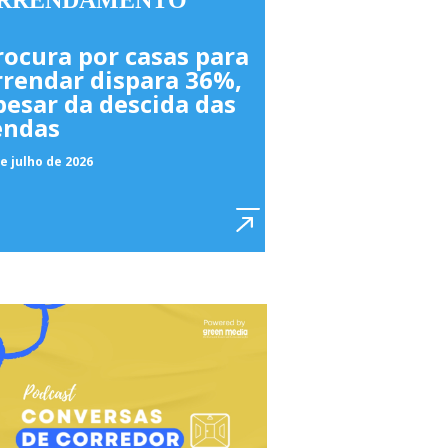
RRENDAMENTO
rocura por casas para
rrendar dispara 36%,
pesar da descida das
endas
e julho de 2026