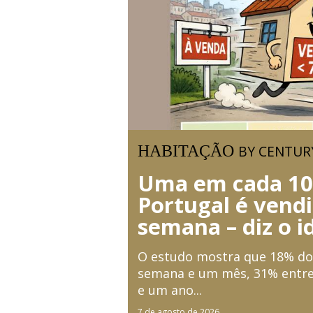
HABITAÇÃO
BY CENTUR
Uma em cada 10
Portugal é ven
semana – diz o i
O estudo mostra que 18% do
semana e um mês, 31% entre
e um ano...
7 de agosto de 2026