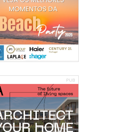
PUB
SMO
rve: Primelife é o mais recen
rt no Carvoeiro
life fica a poucos minutos a pé do centro e da praia
ro. São 5 blocos com piscina comum e jardins, com 