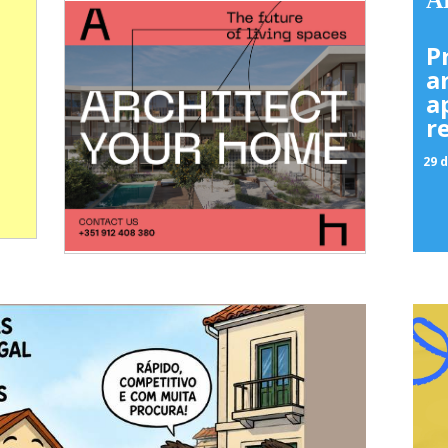
A
Ibérica com projecto na Comporta
P
a
a
r
29 d