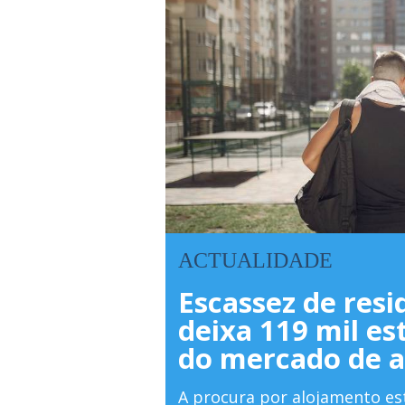
ACTUALIDADE
cimento
Escassez de resi
biliário na
deixa 119 mil e
do mercado de 
rescimento
A procura por alojamento est