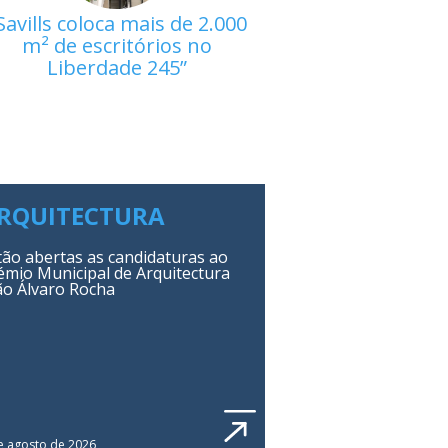
Savills coloca mais de 2.000
m² de escritórios no
Liberdade 245
RQUITECTURA
tão abertas as candidaturas ao
émio Municipal de Arquitectura
ão Álvaro Rocha
e agosto de 2026