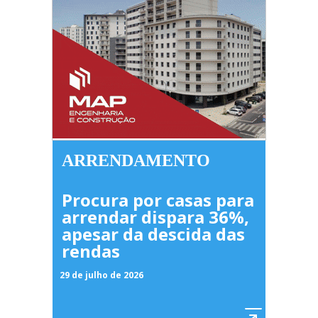
ARRENDAMENTO
Procura por casas para
arrendar dispara 36%,
apesar da descida das
rendas
29 de julho de 2026