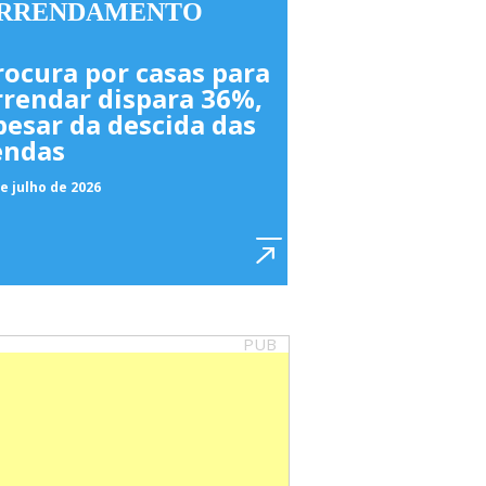
RRENDAMENTO
rocura por casas para
rrendar dispara 36%,
pesar da descida das
endas
e julho de 2026
PUB