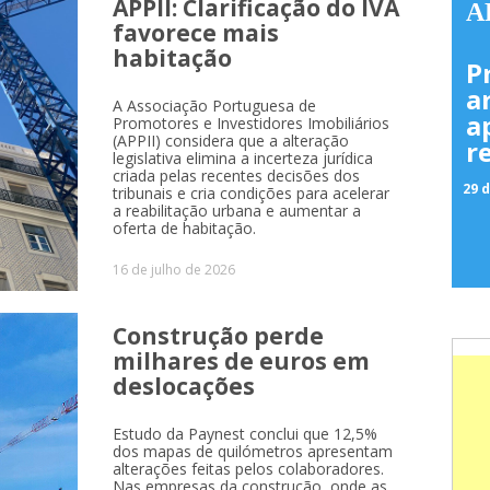
APPII: Clarificação do IVA
A
favorece mais
habitação
P
a
A Associação Portuguesa de
a
Promotores e Investidores Imobiliários
(APPII) considera que a alteração
r
legislativa elimina a incerteza jurídica
criada pelas recentes decisões dos
29 d
tribunais e cria condições para acelerar
a reabilitação urbana e aumentar a
oferta de habitação.
16 de julho de 2026
Construção perde
milhares de euros em
deslocações
Estudo da Paynest conclui que 12,5%
dos mapas de quilómetros apresentam
alterações feitas pelos colaboradores.
Nas empresas da construção, onde as