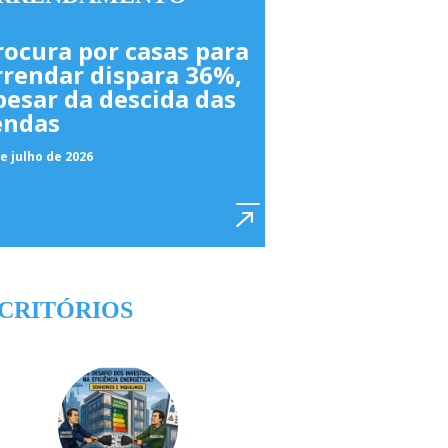
rocura por casas para
rrendar dispara 36%,
pesar da descida das
endas
e julho de 2026
CRITÓRIOS