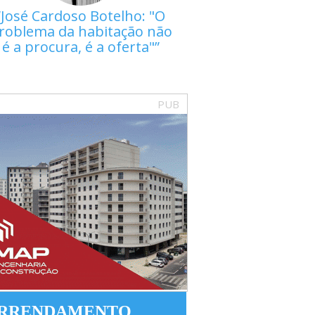
José Cardoso Botelho: "O
roblema da habitação não
é a procura, é a oferta"
PUB
RRENDAMENTO