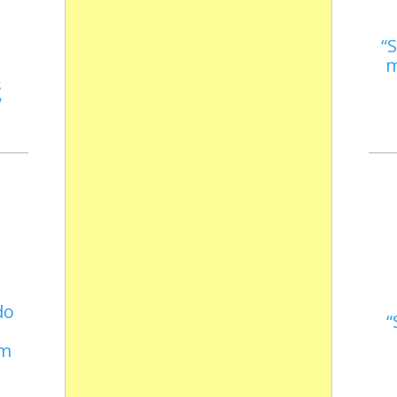
S
m
s
do
em