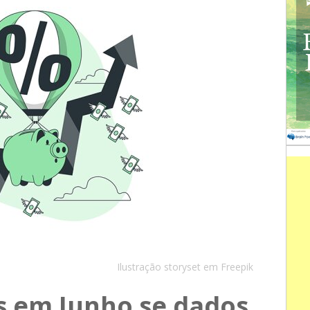
Ilustração storyset em Freepik
s em Junho se dados