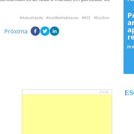
P
Actualidade
creditoHabitacao
BCE
Euribor
a
a
Próxima
r
29 d
PUB
ES