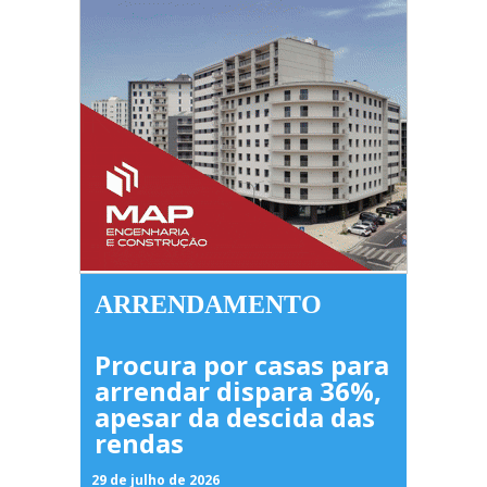
ARRENDAMENTO
Procura por casas para
arrendar dispara 36%,
apesar da descida das
rendas
29 de julho de 2026