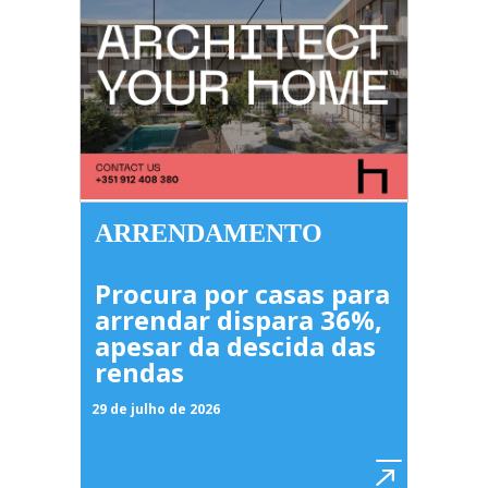
ARRENDAMENTO
Procura por casas para
arrendar dispara 36%,
apesar da descida das
rendas
29 de julho de 2026