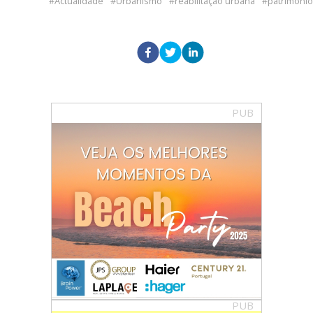
Actualidade
Urbanismo
reabilitação urbana
patrimonio
PUB
PUB