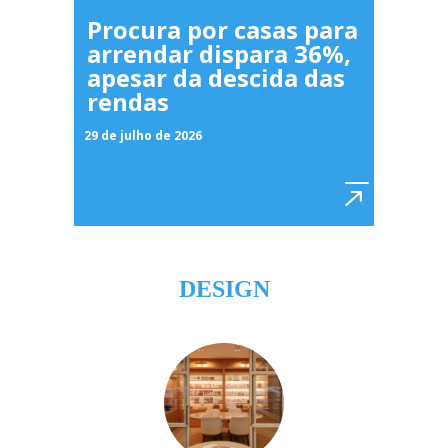
Procura por casas para
arrendar dispara 36%,
apesar da descida das
rendas
29 de julho de 2026
DESIGN