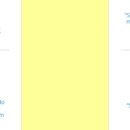
S
m
s
do
em