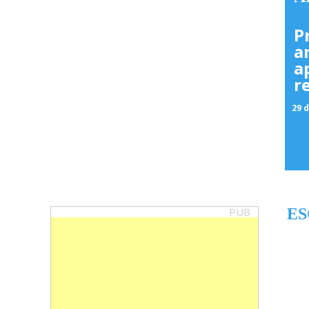
P
a
a
r
29 d
PUB
ES