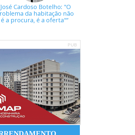
José Cardoso Botelho: "O
roblema da habitação não
é a procura, é a oferta"
PUB
RRENDAMENTO