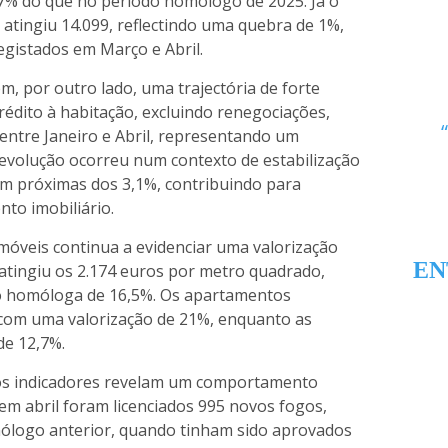
7% do que no período homólogo de 2025. Já o
atingiu 14.099, reflectindo uma quebra de 1%,
egistados em Março e Abril.
, por outro lado, uma trajectória de forte
édito à habitação, excluindo renegociações,
entre Janeiro e Abril, representando um
volução ocorreu num contexto de estabilização
am próximas dos 3,1%, contribuindo para
nto imobiliário.
móveis continua a evidenciar uma valorização
EN
 atingiu os 2.174 euros por metro quadrado,
o homóloga de 16,5%. Os apartamentos
, com uma valorização de 21%, enquanto as
e 12,7%.
os indicadores revelam um comportamento
em abril foram licenciados 995 novos fogos,
logo anterior, quando tinham sido aprovados