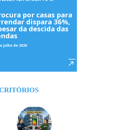
rocura por casas para
rrendar dispara 36%,
pesar da descida das
endas
e julho de 2026
CRITÓRIOS