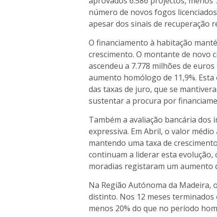
aprovados 6.586 projectos, menos 
número de novos fogos licenciados 
apesar dos sinais de recuperação r
O financiamento à habitação mantém
crescimento. O montante de novo cr
ascendeu a 7.778 milhões de euros 
aumento homólogo de 11,9%. Esta e
das taxas de juro, que se mantiver
sustentar a procura por financiame
Também a avaliação bancária dos i
expressiva. Em Abril, o valor médio
mantendo uma taxa de cresciment
continuam a liderar esta evolução
moradias registaram um aumento d
Na Região Autónoma da Madeira, 
distinto. Nos 12 meses terminados 
menos 20% do que no período homó