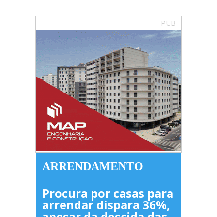
PUB
ARRENDAMENTO
Procura por casas para
arrendar dispara 36%,
apesar da descida das