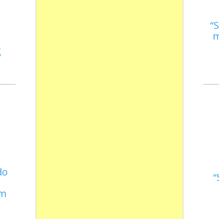
S
m
s
do
em