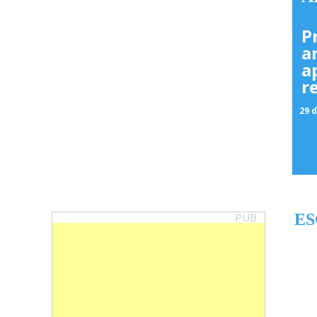
P
a
a
r
29 d
PUB
ES