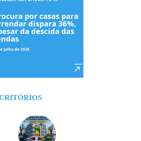
rocura por casas para
rrendar dispara 36%,
pesar da descida das
endas
e julho de 2026
CRITÓRIOS