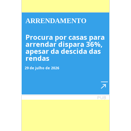
ARRENDAMENTO
Procura por casas para
arrendar dispara 36%,
apesar da descida das
rendas
29 de julho de 2026
PUB