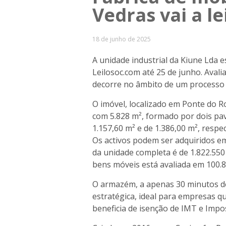
Vedras vai a le
18 de junho de 2025
A unidade industrial da Kiune Lda e
Leilosoc.com até 25 de junho. Avali
decorre no âmbito de um processo 
O imóvel, localizado em Ponte do R
com 5.828 m², formado por dois pav
1.157,60 m² e de 1.386,00 m², resp
Os activos podem ser adquiridos em
da unidade completa é de 1.822.550 
bens móveis está avaliada em 100.8
O armazém, a apenas 30 minutos de 
estratégica, ideal para empresas qu
beneficia de isenção de IMT e Impo