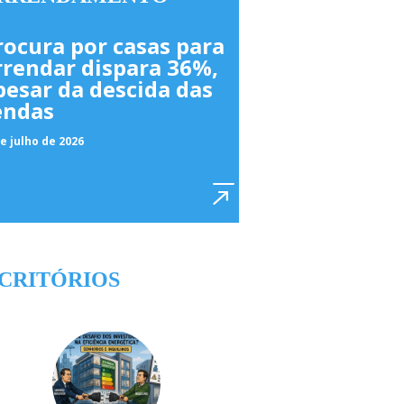
rocura por casas para
rrendar dispara 36%,
pesar da descida das
endas
e julho de 2026
CRITÓRIOS