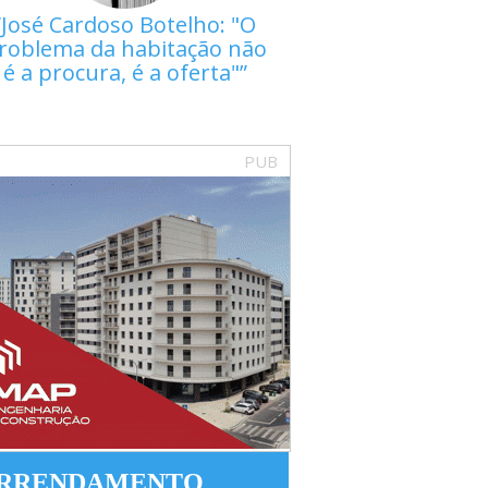
José Cardoso Botelho: "O
roblema da habitação não
é a procura, é a oferta"
PUB
RRENDAMENTO