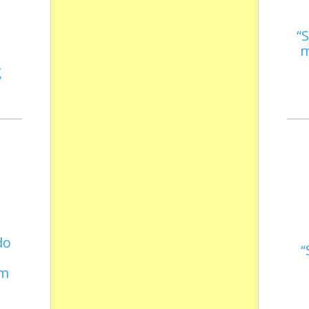
S
m
s
do
em