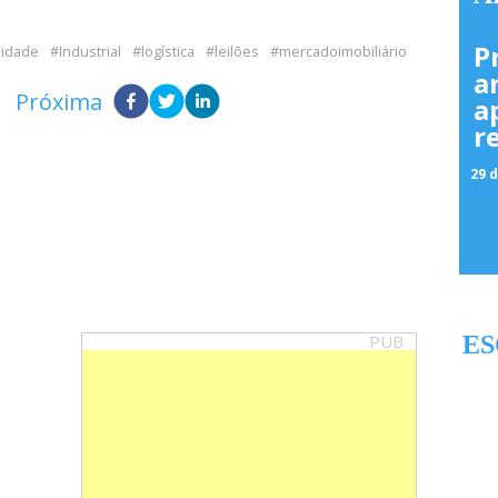
P
lidade
Industrial
logística
leilões
mercadoimobiliário
a
Próxima
a
r
29 d
PUB
ES