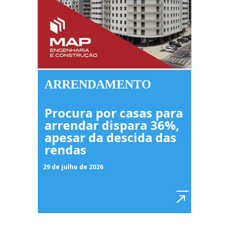
ARRENDAMENTO
Procura por casas para
arrendar dispara 36%,
apesar da descida das
rendas
29 de julho de 2026