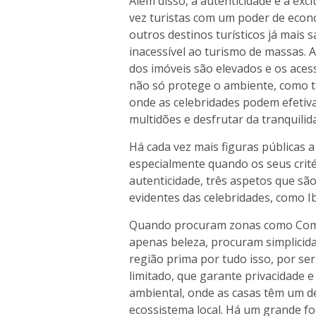
Além disso, a autenticidade e a exc
vez turistas com um poder de econó
outros destinos turísticos já mais
inacessível ao turismo de massas. A
dos imóveis são elevados e os aces
não só protege o ambiente, como t
onde as celebridades podem efetiv
multidões e desfrutar da tranquilid
Há cada vez mais figuras públicas 
especialmente quando os seus crité
autenticidade, três aspetos que são
evidentes das celebridades, como Ibi
Quando procuram zonas como Comp
apenas beleza, procuram simplicida
região prima por tudo isso, por se
limitado, que garante privacidade 
ambiental, onde as casas têm um de
ecossistema local. Há um grande f