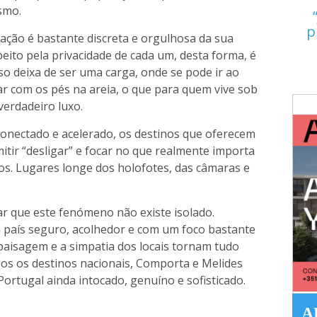
ismo.
p
ção é bastante discreta e orgulhosa da sua
eito pela privacidade de cada um, desta forma, é
o deixa de ser uma carga, onde se pode ir ao
tar com os pés na areia, o que para quem vive sob
verdadeiro luxo.
conectado e acelerado, os destinos que oferecem
tir “desligar” e focar no que realmente importa
os. Lugares longe dos holofotes, das câmaras e
tar que este fenómeno não existe isolado.
 país seguro, acolhedor e com um foco bastante
 paisagem e a simpatia dos locais tornam tudo
dos os destinos nacionais, Comporta e Melides
rtugal ainda intocado, genuíno e sofisticado.
A