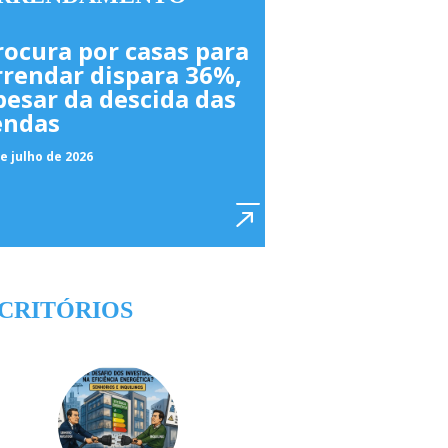
rocura por casas para
rrendar dispara 36%,
pesar da descida das
endas
e julho de 2026
CRITÓRIOS