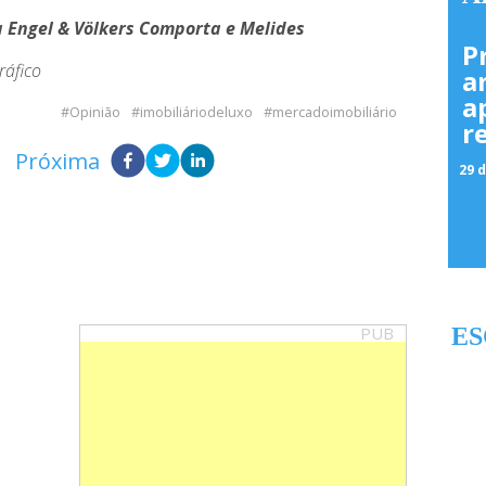
da Engel & Völkers Comporta e Melides
P
ráfico
a
a
Opinião
imobiliáriodeluxo
mercadoimobiliário
r
Próxima
29 d
PUB
ES