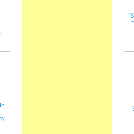
S
m
s
do
em