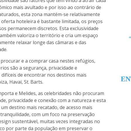
lusividade são fatores que têm vindo a atrair cada
mico mais avultado e por isso ao contrário de
 saturados, esta zona mantém-se relativamente
 oferta hoteleira é bastante limitada, os preços
sos permanecem discretos. Esta exclusividade
ambém valoriza o território e cria um espaço
amente relaxar longe das câmaras e das
ade.
a procurar e a comprar casa nestes refúgios,
rios são a segurança, privacidade e
 difíceis de encontrar nos destinos mais
EN
za, Havai, St. Barts.
orta e Melides, as celebridades não procuram
de, privacidade e conexão com a natureza e esta
r um destino mais recatado, de acesso mais
e tranquilidade, com um foco na preservação
sign sustentável, muitas vezes integradas no
oco por parte da população em preservar o