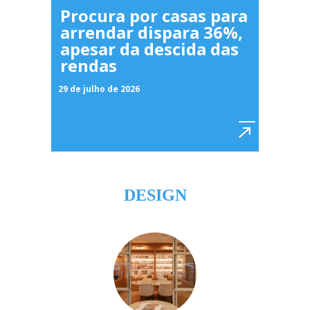
Procura por casas para
arrendar dispara 36%,
apesar da descida das
rendas
29 de julho de 2026
DESIGN