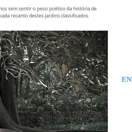
hos sem sentir o peso poético da história de
cada recanto destes jardins classificados.
EN