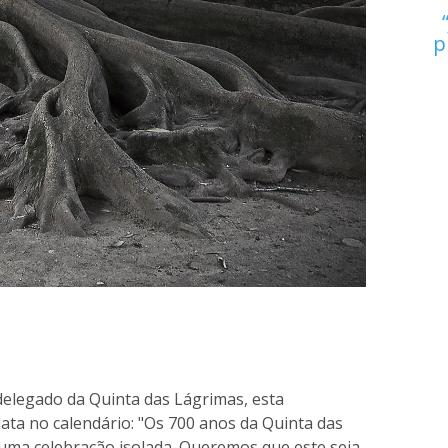
p
delegado da Quinta das Lágrimas, esta
ata no calendário: "Os 700 anos da Quinta das
ma celebração isolada. Queremos que este seja