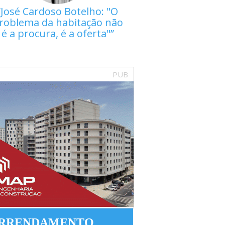
José Cardoso Botelho: "O
roblema da habitação não
é a procura, é a oferta"
PUB
RRENDAMENTO