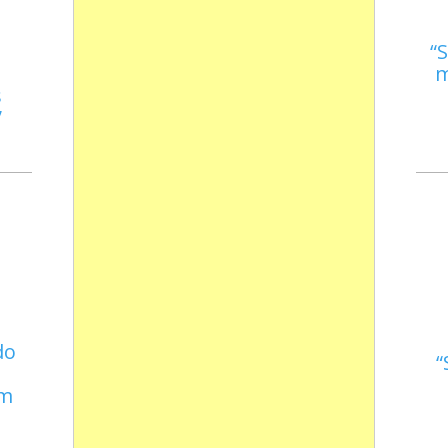
S
m
s
do
em