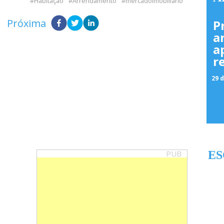
Habitação
Arrendamento
mercadoimobiliário
Próxima
P
a
a
r
29 d
PUB
ES