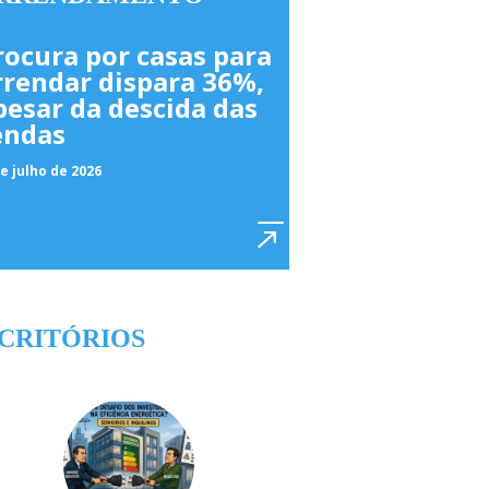
rocura por casas para
rrendar dispara 36%,
pesar da descida das
endas
e julho de 2026
CRITÓRIOS