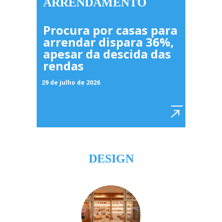
ARRENDAMENTO
Procura por casas para
arrendar dispara 36%,
apesar da descida das
rendas
29 de julho de 2026
DESIGN