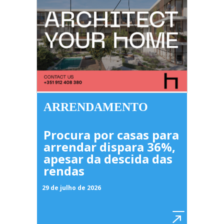
ARRENDAMENTO
Procura por casas para
arrendar dispara 36%,
apesar da descida das
rendas
29 de julho de 2026