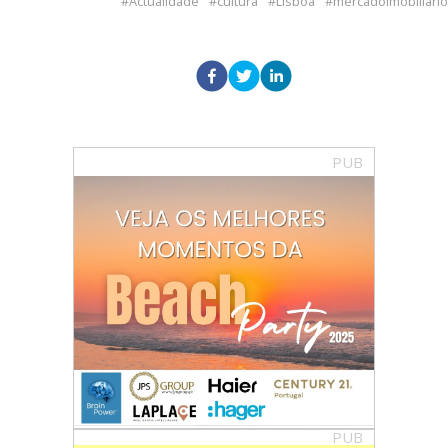
Actualidade
cultura
Lisboa
mercadoimobiliário
PUB
PUB