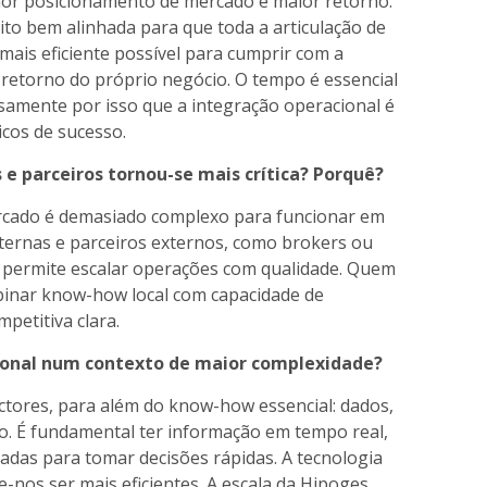
hor posicionamento de mercado e maior retorno.
muito bem alinhada para que toda a articulação de
 mais eficiente possível para cumprir com a
 retorno do próprio negócio. O tempo é essencial
isamente por isso que a integração operacional é
icos de sucesso.
 e parceiros tornou-se mais crítica? Porquê?
ercado é demasiado complexo para funcionar em
internas e parceiros externos, como brokers ou
e permite escalar operações com qualidade. Quem
binar know-how local com capacidade de
etitiva clara.
cional num contexto de maior complexidade?
actores, para além do know-how essencial: dados,
o. É fundamental ter informação em tempo real,
hadas para tomar decisões rápidas. A tecnologia
-nos ser mais eficientes. A escala da Hipoges,