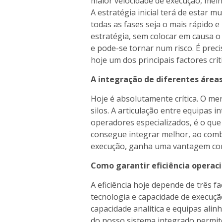
maior velocidade de execução, mel
A estratégia inicial terá de estar 
todas as fases seja o mais rápido e
estratégia, sem colocar em causa o
e pode-se tornar num risco. É prec
hoje um dos principais factores crít
A integração de diferentes áreas
Hoje é absolutamente crítica. O m
silos. A articulação entre equipas 
operadores especializados, é o qu
consegue integrar melhor, ao com
execução, ganha uma vantagem comp
Como garantir eficiência opera
A eficiência hoje depende de três f
tecnologia e capacidade de execuçã
capacidade analítica e equipas alin
do nosso sistema integrado permite