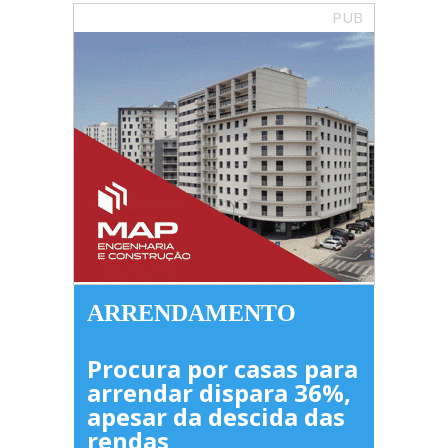
PUB
ARRENDAMENTO
Procura por casas para
arrendar dispara 36%,
apesar da descida das
rendas