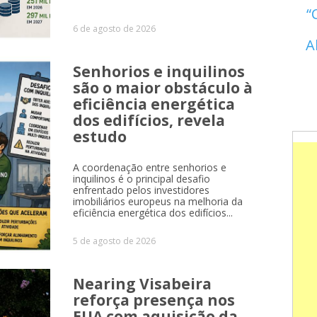
6 de agosto de 2026
A
Senhorios e inquilinos
são o maior obstáculo à
eficiência energética
dos edifícios, revela
estudo
A coordenação entre senhorios e
inquilinos é o principal desafio
enfrentado pelos investidores
imobiliários europeus na melhoria da
eficiência energética dos edifícios...
5 de agosto de 2026
Nearing Visabeira
reforça presença nos
EUA com aquisição da