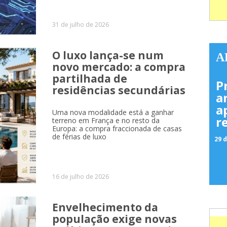
31 de julho de 2026
O luxo lança-se num
A
novo mercado: a compra
partilhada de
P
residências secundárias
a
a
Uma nova modalidade está a ganhar
r
terreno em França e no resto da
Europa: a compra fraccionada de casas
de férias de luxo
29 d
16 de julho de 2026
Envelhecimento da
população exige novas