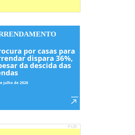
RRENDAMENTO
rocura por casas para
rrendar dispara 36%,
pesar da descida das
endas
e julho de 2026
PUB