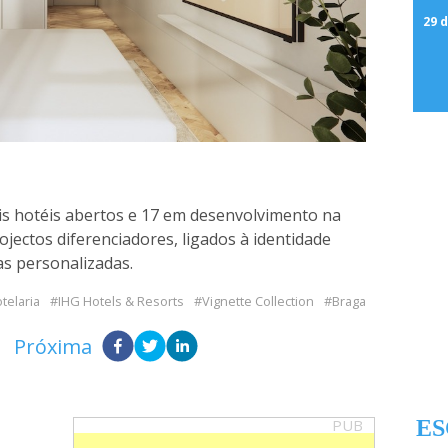
29 d
is hotéis abertos e 17 em desenvolvimento na
jectos diferenciadores, ligados à identidade
ias personalizadas.
telaria
IHG Hotels & Resorts
Vignette Collection
Braga
Próxima
PUB
ES