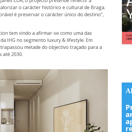
Janes LDA, o projecto pretende reflectir a
lorizar o carácter histórico e cultural de Braga.
rável é preservar o carácter único do destino”,
ction tem vindo a afirmar-se como uma das
da IHG no segmento luxury & lifestyle. Em
ultrapassou metade do objectivo traçado para a
s até 2030.
A
P
a
a
r