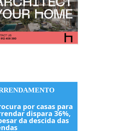
RRENDAMENTO
rocura por casas para
rrendar dispara 36%,
pesar da descida das
endas