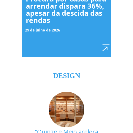
arrendar dispara 36%,
apesar da descida das
rendas
29 de julho de 2026
DESIGN
Quinze e Meio acelera