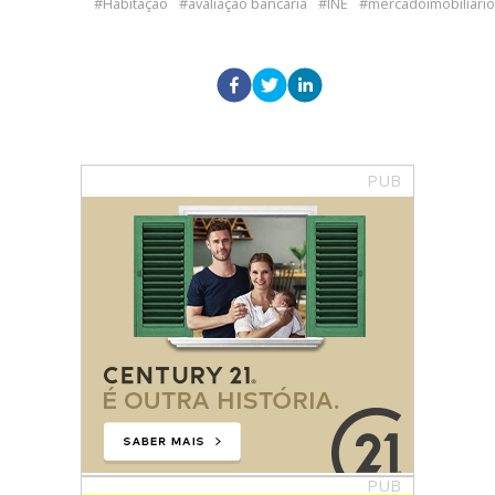
Habitação
avaliação bancária
INE
mercadoimobiliário
PUB
PUB