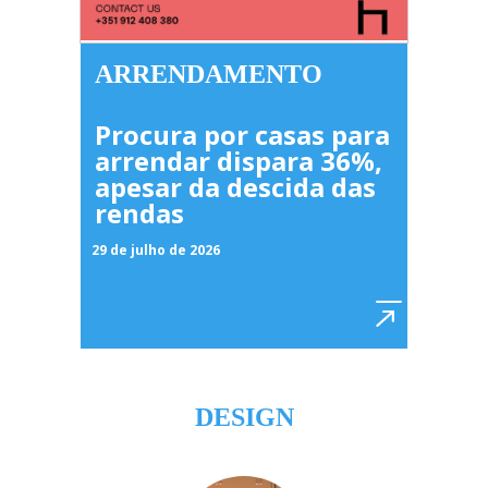
ARRENDAMENTO
Procura por casas para
arrendar dispara 36%,
apesar da descida das
rendas
29 de julho de 2026
DESIGN