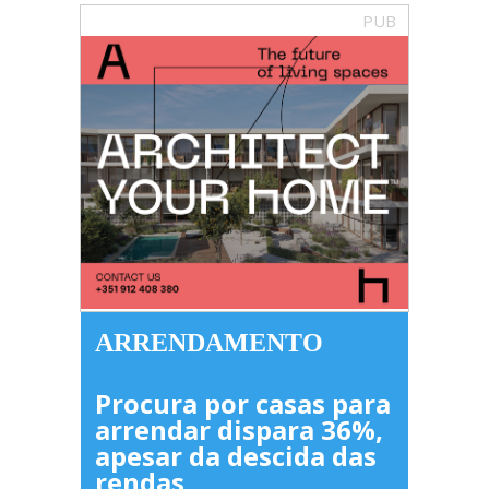
PUB
ARRENDAMENTO
Procura por casas para
arrendar dispara 36%,
apesar da descida das
rendas