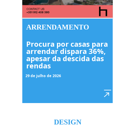
ARRENDAMENTO
Procura por casas para
arrendar dispara 36%,
apesar da descida das
rendas
29 de julho de 2026
DESIGN