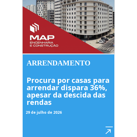
ARRENDAMENTO
Procura por casas para
arrendar dispara 36%,
apesar da descida das
rendas
29 de julho de 2026