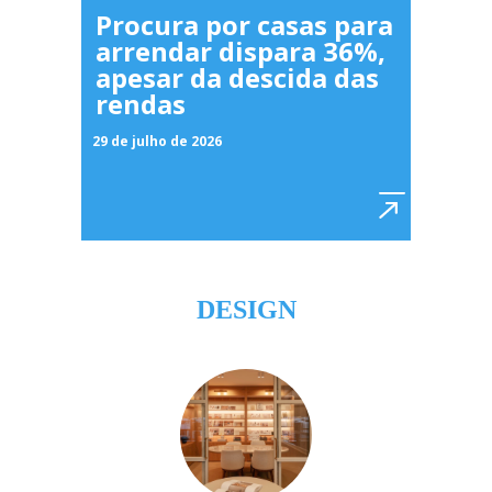
Procura por casas para
arrendar dispara 36%,
apesar da descida das
rendas
29 de julho de 2026
DESIGN