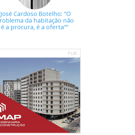
José Cardoso Botelho: "O
roblema da habitação não
é a procura, é a oferta"
PUB