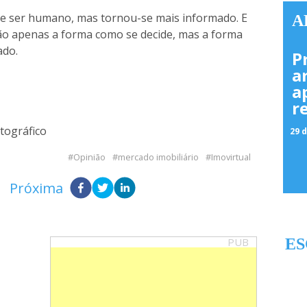
de ser humano, mas tornou-se mais informado. E
A
não apenas a forma como se decide, mas a forma
ado.
P
a
a
r
tográfico
29 d
Opinião
mercado imobiliário
Imovirtual
Próxima
PUB
ES