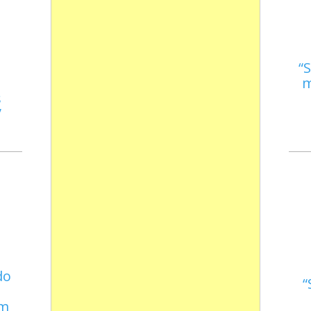
S
m
s
do
em