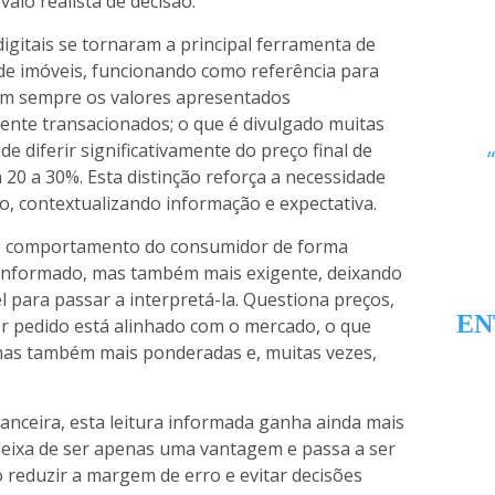
valo realista de decisão.
igitais se tornaram a principal ferramenta de
de imóveis, funcionando como referência para
em sempre os valores apresentados
nte transacionados; o que é divulgado muitas
de diferir significativamente do preço final de
20 a 30%. Esta distinção reforça a necessidade
o, contextualizando informação e expectativa.
r o comportamento do consumidor de forma
 informado, mas também mais exigente, deixando
l para passar a interpretá-la. Questiona preços,
EN
or pedido está alinhado com o mercado, o que
 mas também mais ponderadas e, muitas vezes,
anceira, esta leitura informada ganha ainda mais
 deixa de ser apenas uma vantagem e passa a ser
 reduzir a margem de erro e evitar decisões