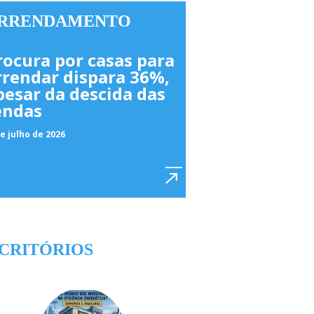
RRENDAMENTO
rocura por casas para
rrendar dispara 36%,
pesar da descida das
endas
e julho de 2026
CRITÓRIOS