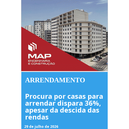
ARRENDAMENTO
Procura por casas para
arrendar dispara 36%,
apesar da descida das
rendas
29 de julho de 2026