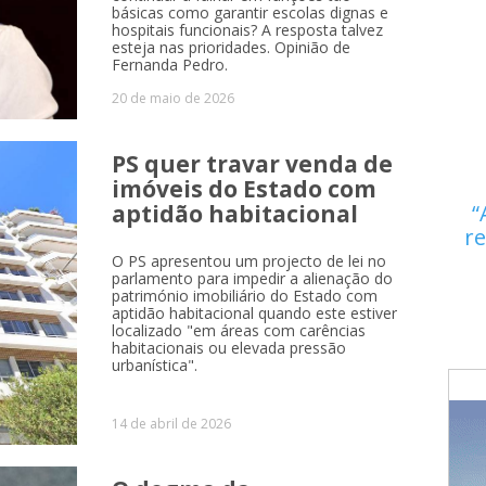
básicas como garantir escolas dignas e
hospitais funcionais? A resposta talvez
esteja nas prioridades. Opinião de
Fernanda Pedro.
20 de maio de 2026
PS quer travar venda de
imóveis do Estado com
aptidão habitacional
re
O PS apresentou um projecto de lei no
parlamento para impedir a alienação do
património imobiliário do Estado com
aptidão habitacional quando este estiver
localizado "em áreas com carências
habitacionais ou elevada pressão
urbanística".
14 de abril de 2026