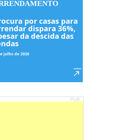
RRENDAMENTO
rocura por casas para
rrendar dispara 36%,
pesar da descida das
endas
e julho de 2026
PUB