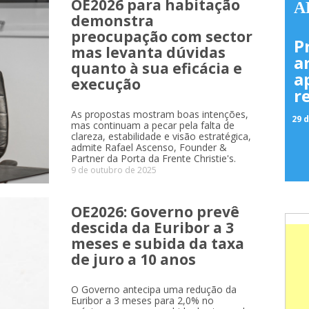
OE2026 para habitação
A
demonstra
preocupação com sector
P
mas levanta dúvidas
a
quanto à sua eficácia e
a
execução
r
As propostas mostram boas intenções,
29 d
mas continuam a pecar pela falta de
clareza, estabilidade e visão estratégica,
admite Rafael Ascenso, Founder &
Partner da Porta da Frente Christie's.
9 de outubro de 2025
OE2026: Governo prevê
descida da Euribor a 3
meses e subida da taxa
de juro a 10 anos
O Governo antecipa uma redução da
Euribor a 3 meses para 2,0% no