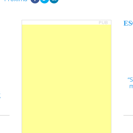
PUB
ES
S
m
s