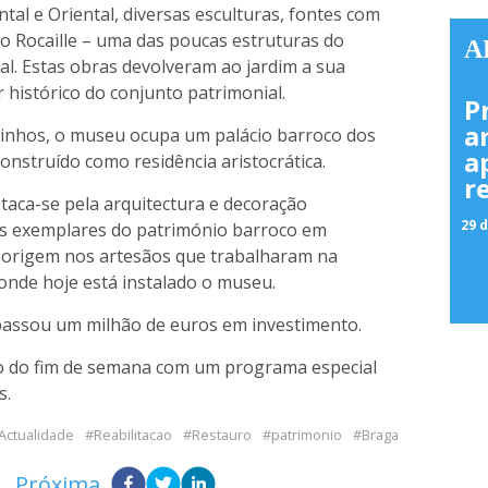
ntal e Oriental, diversas esculturas, fontes com
ão Rocaille – uma das poucas estruturas do
A
l. Estas obras devolveram ao jardim a sua
r histórico do conjunto patrimonial.
P
a
ainhos, o museu ocupa um palácio barroco dos
a
construído como residência aristocrática.
r
estaca-se pela arquitectura e decoração
29 d
is exemplares do património barroco em
 origem nos artesãos que trabalharam na
onde hoje está instalado o museu.
apassou um milhão de euros em investimento.
go do fim de semana com um programa especial
s.
Actualidade
Reabilitacao
Restauro
patrimonio
Braga
Próxima