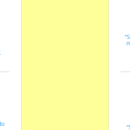
S
m
s
do