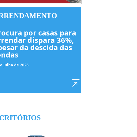
RRENDAMENTO
rocura por casas para
rrendar dispara 36%,
pesar da descida das
endas
e julho de 2026
CRITÓRIOS