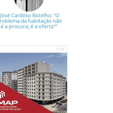
José Cardoso Botelho: "O
roblema da habitação não
é a procura, é a oferta"
PUB