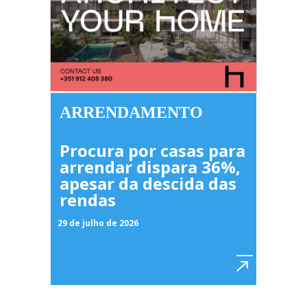
ARRENDAMENTO
Procura por casas para
arrendar dispara 36%,
apesar da descida das
rendas
29 de julho de 2026