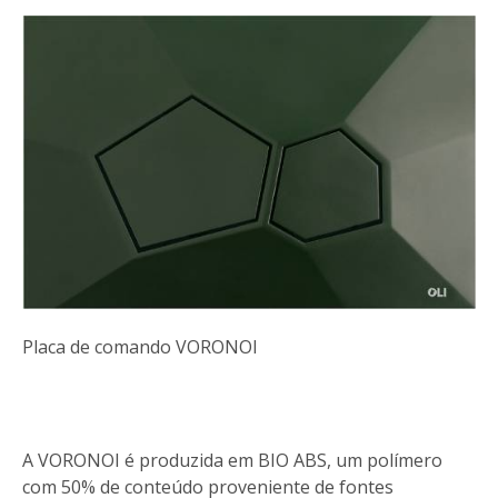
Placa de comando VORONOI
A VORONOI é produzida em BIO ABS, um polímero
com 50% de conteúdo proveniente de fontes