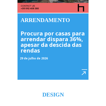
ARRENDAMENTO
Procura por casas para
arrendar dispara 36%,
apesar da descida das
rendas
29 de julho de 2026
DESIGN