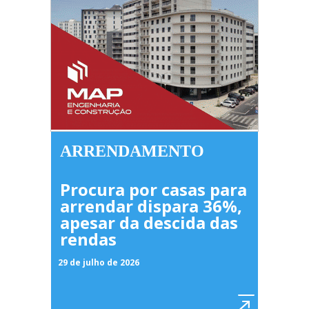
ARRENDAMENTO
Procura por casas para
arrendar dispara 36%,
apesar da descida das
rendas
29 de julho de 2026