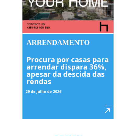
ARRENDAMENTO
Procura por casas para
arrendar dispara 36%,
apesar da descida das
rendas
29 de julho de 2026