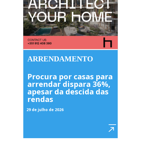
ARRENDAMENTO
Procura por casas para
arrendar dispara 36%,
apesar da descida das
rendas
29 de julho de 2026