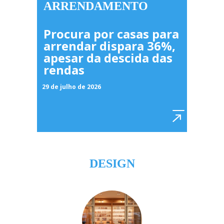
ARRENDAMENTO
Procura por casas para
arrendar dispara 36%,
apesar da descida das
rendas
29 de julho de 2026
DESIGN