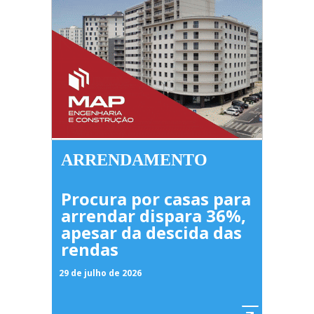
ARRENDAMENTO
Procura por casas para
arrendar dispara 36%,
apesar da descida das
rendas
29 de julho de 2026