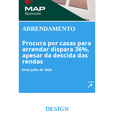
ARRENDAMENTO
Procura por casas para
arrendar dispara 36%,
apesar da descida das
rendas
29 de julho de 2026
DESIGN