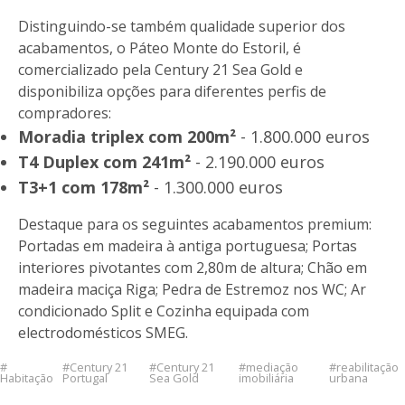
Distinguindo-se também qualidade superior dos
acabamentos, o Páteo Monte do Estoril, é
comercializado pela Century 21 Sea Gold e
disponibiliza opções para diferentes perfis de
compradores:
Moradia triplex com 200m²
- 1.800.000 euros
T4 Duplex com 241m²
- 2.190.000 euros
T3+1 com 178m²
- 1.300.000 euros
Destaque para os seguintes acabamentos premium:
Portadas em madeira à antiga portuguesa; Portas
interiores pivotantes com 2,80m de altura; Chão em
madeira maciça Riga; Pedra de Estremoz nos WC; Ar
condicionado Split e Cozinha equipada com
electrodomésticos SMEG.
Century 21
Century 21
mediação
reabilitação
Habitação
Portugal
Sea Gold
imobiliária
urbana