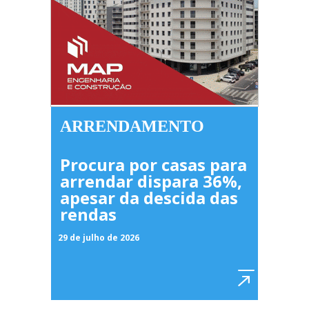
ARRENDAMENTO
Procura por casas para
arrendar dispara 36%,
apesar da descida das
rendas
29 de julho de 2026