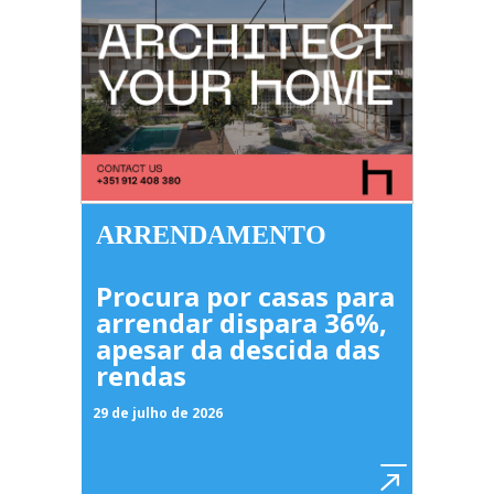
ARRENDAMENTO
Procura por casas para
arrendar dispara 36%,
apesar da descida das
rendas
29 de julho de 2026