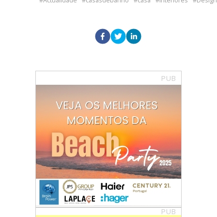
Actualidade
casasdebanho
casa
Interiores
Design
PUB
PUB