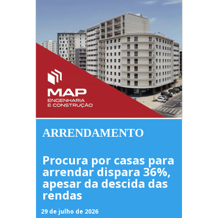
ARRENDAMENTO
Procura por casas para
arrendar dispara 36%,
apesar da descida das
rendas
29 de julho de 2026