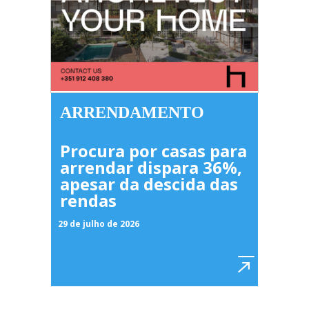
ARRENDAMENTO
Procura por casas para
arrendar dispara 36%,
apesar da descida das
rendas
29 de julho de 2026