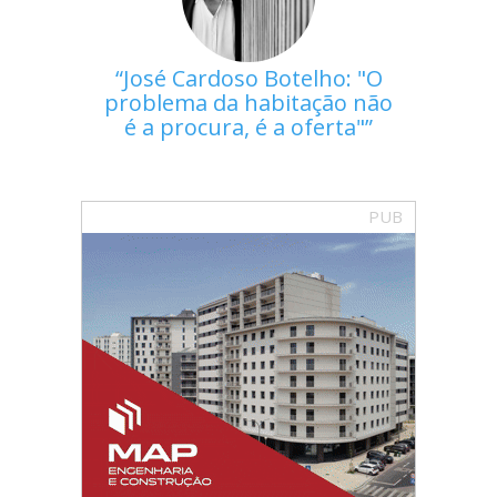
José Cardoso Botelho: "O
problema da habitação não
é a procura, é a oferta"
PUB