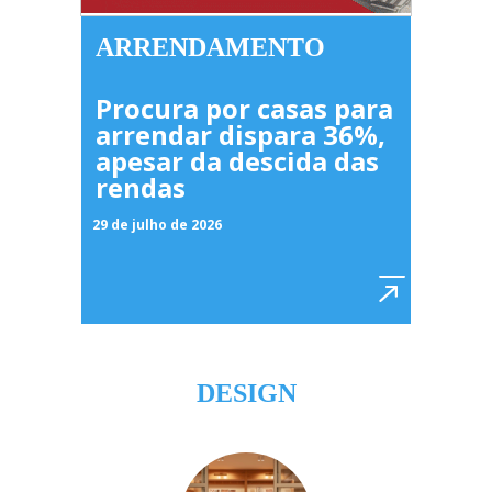
ARRENDAMENTO
Procura por casas para
arrendar dispara 36%,
apesar da descida das
rendas
29 de julho de 2026
DESIGN